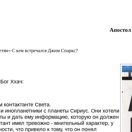
Апостол
етян» С кем встречался Джим Спаркс?
Бог Ххач:
м контактанте Света.
ли инопланетники с планеты Сириус. Они хотели
оты и дать ему информацию, которую он должен
ктант имел тревожно - мнительный характер, у
ости, что привело к тому, что он понял