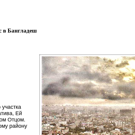
с в Бангладеш
 участка
тива, Ей
гом Отцом.
ому району