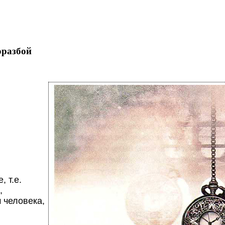
оразбой
 т.е.
,
 человека,