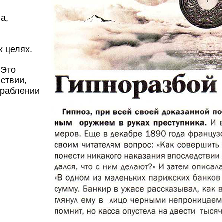
а,
 целях.
 Это
ствии,
граблении