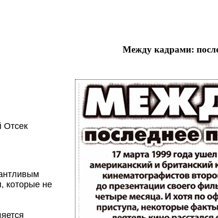
Между кадрами: посл
й Отсек
лантливым
, которые не
ляется