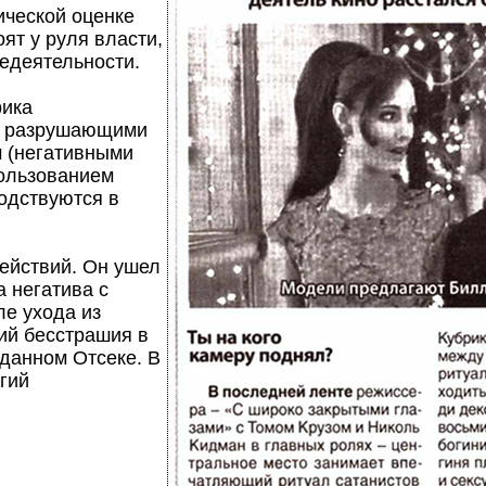
ической оценке
ят у руля власти,
едеятельности.
рика
и, разрушающими
 (негативными
пользованием
одствуются в
ействий. Он ушел
а негатива с
ле ухода из
ий бесстрашия в
данном Отсеке. В
гий