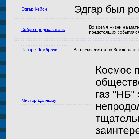
Эдгар был рож
Эдгар Кейси
Во время жизни на мат
Кейро предсказатель
предстоящих событиях 
Чезаре Ломброзо
Во время жизни на Земле данны
Космос п
обществе
газ "НБ"
Мистер Деллшау
непродо
тщательн
заинтере