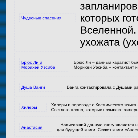
запланиров
которых го
Чудесные спасения
Вселенной.
ухожата (ух
Брюс Ли и
Брюс Ли – данный каратист бы
Морихей Уэсиба
Морихей Уэсиба – контактант н
Душа Ванги
Ванга контактировала с Душами ра
Хилеры в переводе с Космического языка
Хилеры
Светлого плана, которых называют хилеры
Написавший данную книгу является не
Анастасия
для будущей книги. Сюжет книги «Анас