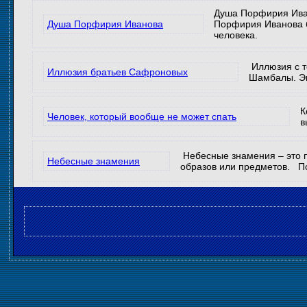
Душа Порфирия Иван
Душа Порфирия Иванова
Порфирия Иванова б
человека.
Иллюзия с т
Иллюзия братьев Сафроновых
Шамбалы. Эн
К
Человек, который вообще не может спать
в
Небесные знамения – это п
Небесные знамения
образов или предметов. П