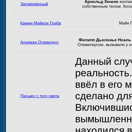
Арнольд Хенске
контак
Заговорённый
собственным телом. Косм
Камни Майкла Грэба
Майк Гр
Филипп Дьелонье Ноаль
Алхимик Оливатиус
Оливатиусом, вызывали у 
Данный случ
реальность.
ввёл в его 
сделано для
Письмо с того света
Включившис
вымышленны
находился в