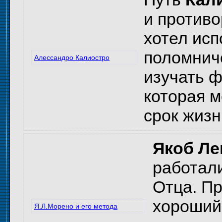
и против
хотел исп
поломниче
Алессандро Калиостро
изучать ф
которая 
срок жизн
Якоб Ле
работали
Отца. Пр
хороший 
Я.Л.Морено и его метода