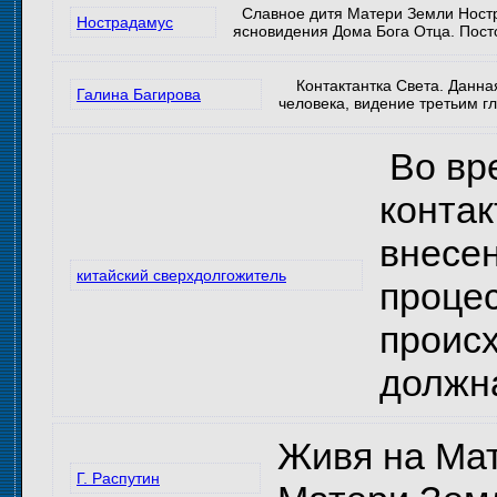
Славное дитя Матери Земли Ностр
Нострадамус
ясновидения Дома Бога Отца. Пост
Контактантка Света. Данная 
Галина Багирова
человека, видение третьим г
Во вр
контак
внесен
китайский сверхдолгожитель
процес
происх
должн
Живя на Мат
Г. Распутин