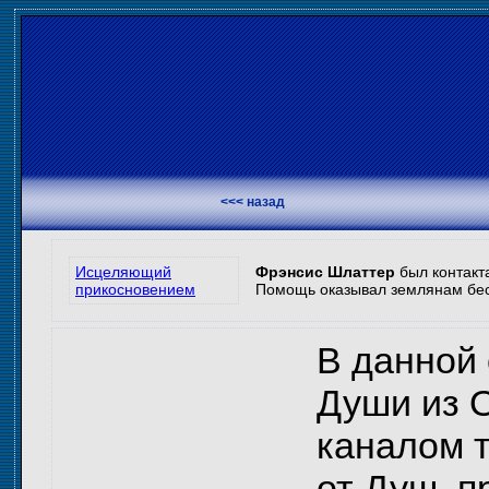
<<< назад
Исцеляющий
Фрэнсис Шлаттер
был контакт
прикосновением
Помощь оказывал землянам беск
В данной 
Души из О
каналом 
от Душ, п