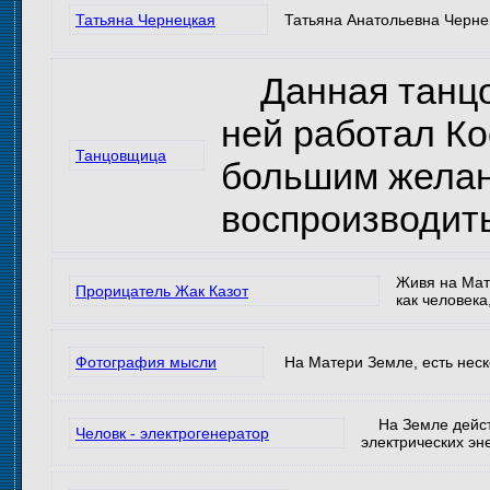
Татьяна Чернецкая
Татьяна Анатольевна Чернец
Данная танцов
ней работал Ко
Танцовщица
большим желан
воспроизводит
Живя на Мат
Прорицатель Жак Казот
как человека
Фотография мысли
На Матери Земле, есть неск
На Земле действи
Человк - электрогенератор
электрических эн