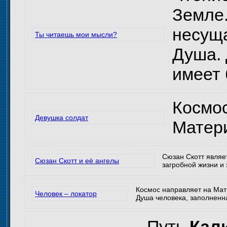
Земле.
несущ
Ты читаешь мои мысли?
Душа. 
имеет 
Космос
Девушка солдат
Матери
Сюзан Скотт являе
Сюзан Скотт и её ангелы
загробной жизни и 
Космос направляет на Мать
Человек – локатор
Душа человека, заполненна
Путь
Кал