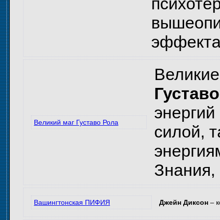
психотер
вышеопис
эффекта,
Великие
Густаво
энергий
Великий маг Густаво Рола
силой, 
энергия
Знания,
Вашингтонская ПИФИЯ
Джейн Диксон
– к