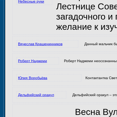
Небесные руки
Лестнице Сове
загадочного и
желание к изу
Вячеслав Крашенинников
Данный мальчик бы
Роберт Наджеми
Роберт Наджеми неосознанный 
Юлия Воробьёва
Контактантка Свет
Дельфийский оракул
Дельфийский оракул – эт
Весна Вуло