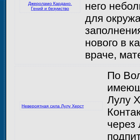
него небол
Джероламо Кардано.
Гений и безумство
для окружа
заполнения
нового в к
враче, мат
По Во
имеющи
Лулу Х
Невероятная сила Лулу Херст
Контак
через 
подпи