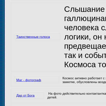
Слышание г
галлюцинац
человека 
логики, он
Таинственные голоса
предвещает
так и собы
Космоса т
Космос активно работает с
Маг - фотограф
заметке, обусловлены возд
На фото действительно контактантка
Дар от Бога
детей.