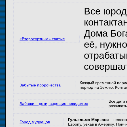
Все юрод
контакта
Дома Бог
«Второсортные» святые
её, нужн
отрабаты
совершал
Каждый временной перио
Забытые пророчества
период на Землю. Контак
Все дети 
Лабаши – дети, видящие невидимое
развивать
Гульельмо Маркони
– неосозн
Город мудрецов
Европу, уехав в Америку. Прич