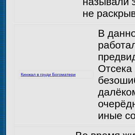
называли 
не раскрыв
В данно
работал
предвид
Отсека 
Кинжал в груди Богоматери
безошиб
далёком
очерёдн
иные с