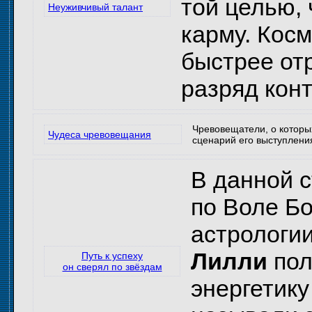
той целью, 
Неуживчивый талант
карму. Косм
быстрее отр
разряд конт
Чревовещатели, о которых
Чудеса чревовещания
сценарий его выступлени
В данной с
по Воле Бо
астрологии
Лилли
пол
Путь к успеху
он сверял по звёздам
энергетику