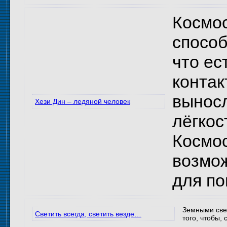
Космо
способ
что ес
контак
выносл
Хези Дин – ледяной человек
лёгкос
Космос
возмож
для по
Земными свет
Светить всегда, светить везде…
того, чтобы,