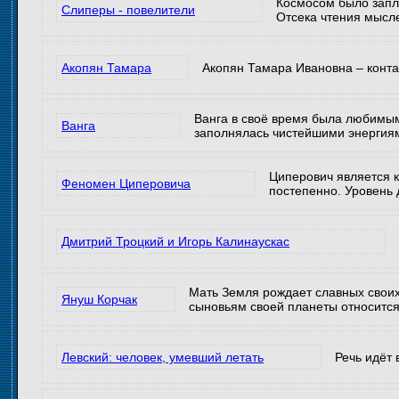
Космосом было запл
Слиперы - повелители
Отсека чтения мысл
Акопян Тамара
Акопян Тамара Ивановна – конта
Ванга в своё время была любимым
Ванга
заполнялась чистейшими энергиями
Циперович является к
Феномен Циперовича
постепенно. Уровень 
Дмитрий Троцкий и Игорь Калинаускас
Мать Земля рождает славных своих
Януш Корчак
сыновьям своей планеты относится
Левский: человек, умевший летать
Речь идёт 